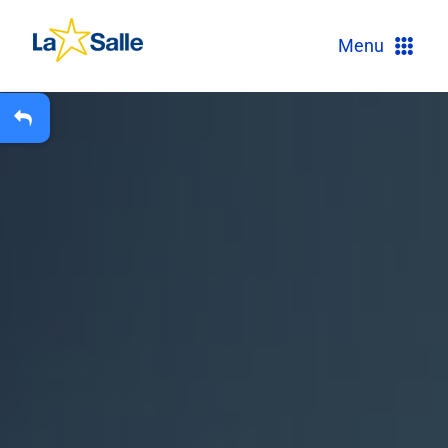
?
Menu
+
A
Carteira Escolar