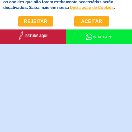
os cookies que não forem estritamente necessários serão
desativados. Saiba mais em nossa
Declaração de Cookies
.
REJEITAR
ACEITAR
ESTUDE AQUI!
WHATSAPP
RENOVAÇÃO E CONCESSÃO
DE BOLSAS SOCIAIS
O Colégio La Salle Canoas torna públicos os Processos
Seletivos de Renovação e Concessão de Bolsas Sociais
na Educação Básica para o ano letivo de 2027.