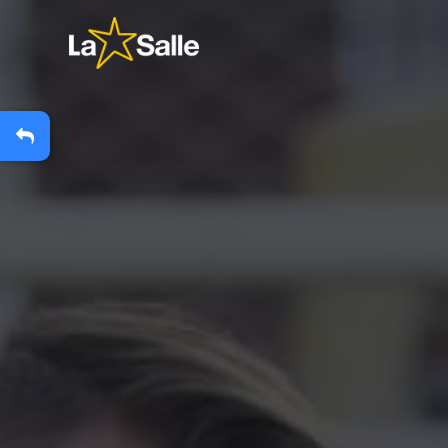
?
+
A
Carteira Escolar