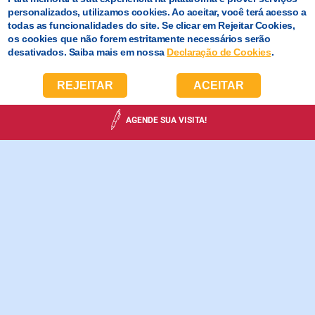
personalizados, utilizamos cookies. Ao aceitar, você terá acesso a
todas as funcionalidades do site. Se clicar em Rejeitar Cookies,
os cookies que não forem estritamente necessários serão
desativados. Saiba mais em nossa
Declaração de Cookies
.
REJEITAR
ACEITAR
AGENDE SUA VISITA!
RENOVAÇÃO E CONCESSÃO
DE BOLSAS SOCIAIS
O Colégio La Salle Núcleo Bandeirante torna público o
Processo Seletivo para Renovação de Bolsas de Estudo