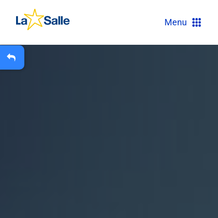
?
Menu
+
A
Carteira Escolar