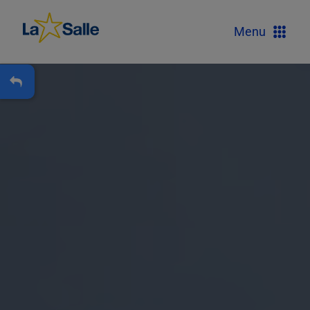
?
Menu
+
A
Carteira Escolar