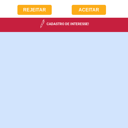
REJEITAR
ACEITAR
CADASTRO DE INTERESSE!
SOBRE A
ESCOLA
No Distrito Federal, transformamos vidas há mais de