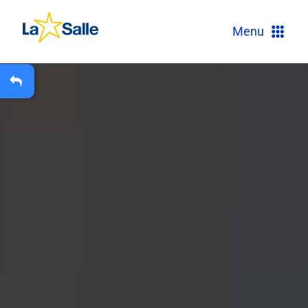
?
Menu
+
A
Carteira Escolar