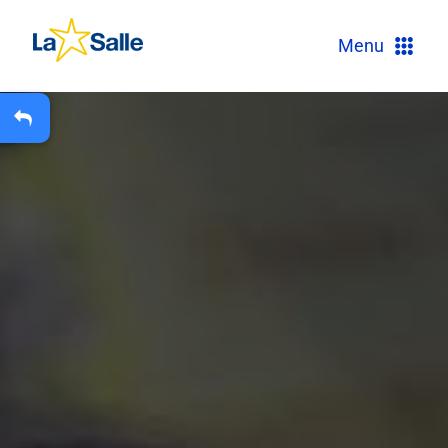
?
Menu
+
A
Carteira Escolar