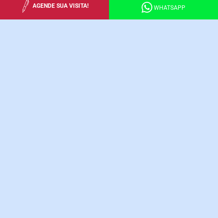
AGENDE SUA VISITA!
WHATSAPP
WE ARE LA SALLE
CONHEÇA O PROGRAMA BILÍNGUE PRÓPRIO DA REDE
LA SALLE!