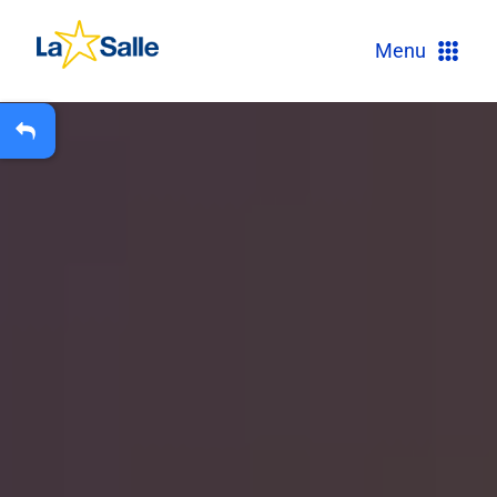
?
Menu
+
A
Carteira Escolar