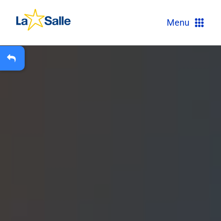
?
Menu
+
A
Carteira Escolar