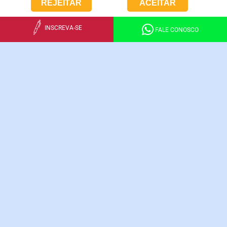
REJEITAR
ACEITAR
INSCREVA-SE
FALE CONOSCO
ENSINO
FUNDAMENTAL
A percepção de si mesmo, de sua família e do mundo
começa a ser construída pela criança nos anos iniciais
deste nível de ensino. Por meio de situações
desafiadoras, as habilidades e competências
relacionadas à escrita, à leitura e ao pensamento