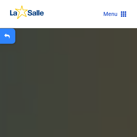
?
Menu
+
A
Carteira Escolar