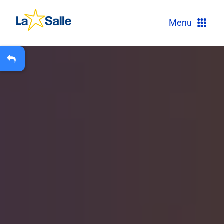
?
Menu
+
A
Carteira Escolar