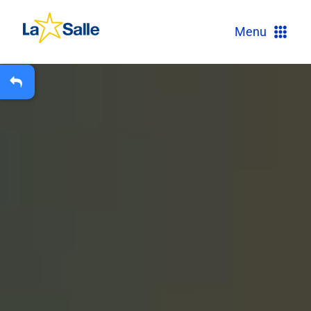
?
Menu
+
A
Carteira Escolar