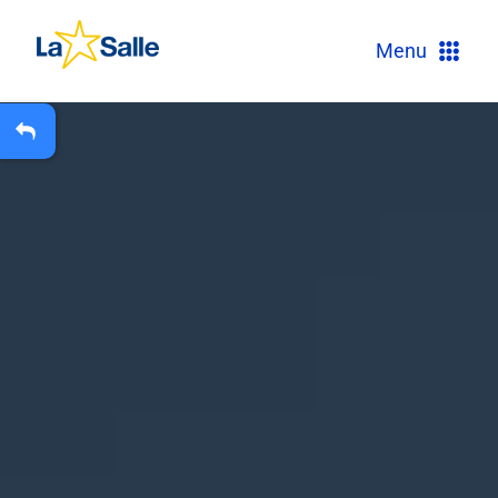
?
Menu
+
A
Carteira Escolar