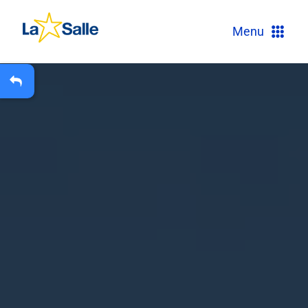
?
Menu
+
A
Carteira Escolar