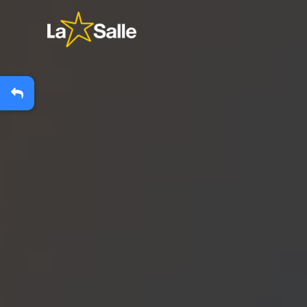
?
+
A
Carteira Escolar