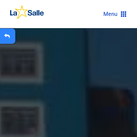
?
Menu
+
A
Carteira Escolar