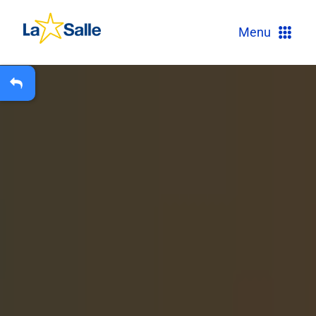
?
Menu
+
A
Carteira Escolar