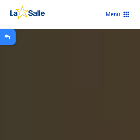
?
Menu
+
A
Carteira Escolar