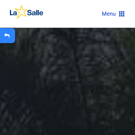
?
Menu
+
A
Carteira Escolar