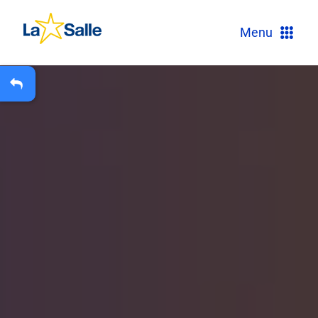
?
Menu
+
A
Carteira Escolar