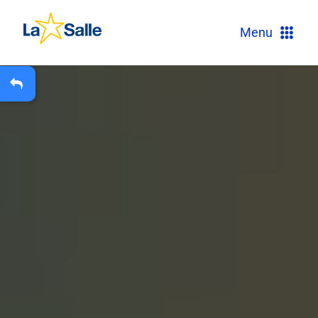
?
Menu
+
A
Carteira Escolar