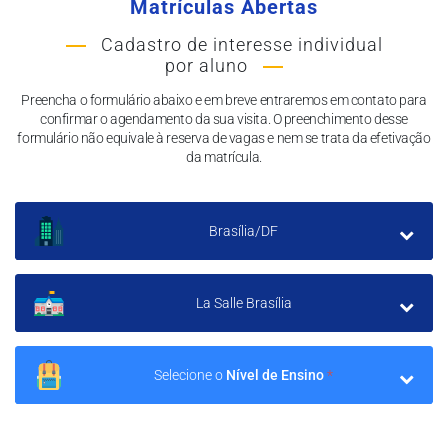
La Salle Brasília
Matrículas Abertas
Brasília/DF
Cadastro de interesse individual
por aluno
Preencha o formulário abaixo e em breve entraremos em contato para
confirmar o agendamento da sua visita. O preenchimento desse
formulário não equivale à reserva de vagas e nem se trata da efetivação
da matrícula.
Brasília/DF
La Salle Brasília
Selecione o
Nível de Ensino
*