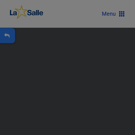
?
Menu
+
A
Carteira Escolar