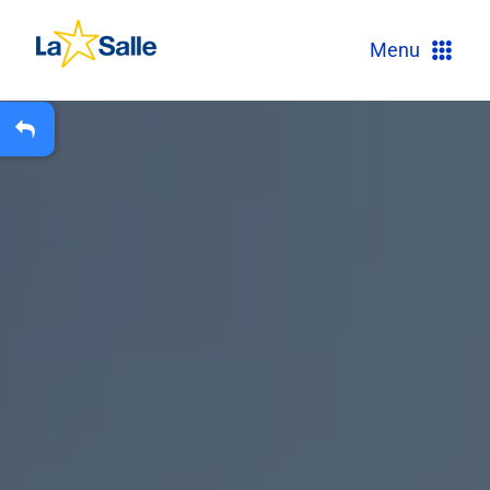
?
Menu
+
A
Carteira Escolar