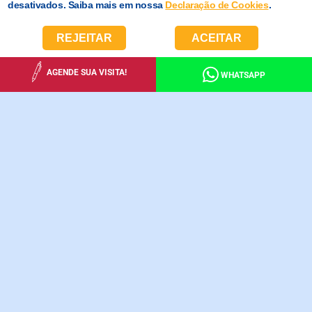
desativados. Saiba mais em nossa
Declaração de Cookies
.
REJEITAR
ACEITAR
AGENDE SUA VISITA!
WHATSAPP
NÍVEIS DE
ENSINO
EDUCAÇÃO INFANTIL
Saiba mais